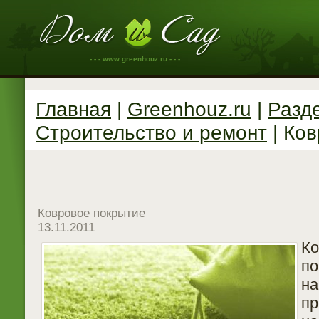
- - - www.greenhouz.ru - - -
Главная
|
Greenhouz.ru
|
Разд
Строительство и ремонт
| Ко
Ковровое покрытие
13.11.2011
К
п
н
п