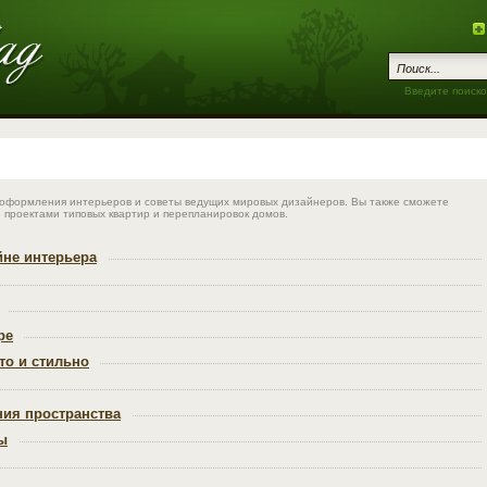
Введите поиско
формления интерьеров и советы ведущих мировых дизайнеров. Вы также сможете
 проектами типовых квартир и перепланировок домов.
йне интерьера
ре
то и стильно
ия пространства
ы