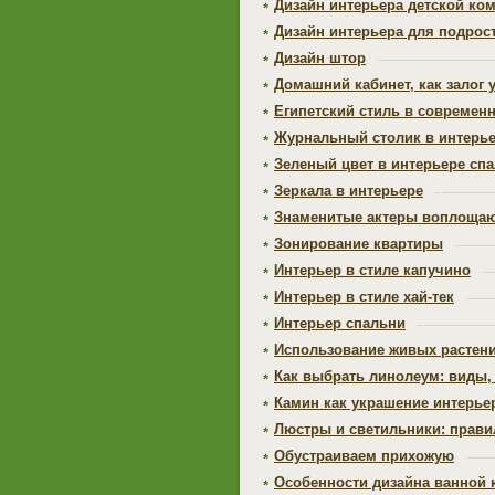
Дизайн интерьера детской ко
Дизайн интерьера для подрос
Дизайн штор
Домашний кабинет, как залог у
Египетский стиль в современ
Журнальный столик в интерь
Зеленый цвет в интерьере сп
Зеркала в интерьере
Знаменитые актеры воплощают
Зонирование квартиры
Интерьер в стиле капучино
Интерьер в стиле хай-тек
Интерьер спальни
Использование живых растени
Как выбрать линолеум: виды,
Камин как украшение интерье
Люстры и светильники: прави
Обустраиваем прихожую
Особенности дизайна ванной