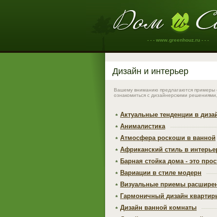
- - - www.greenhouz.ru - - -
Дизайн и интерьер
Вашему вниманию предлагаются примеры о
ознакомиться с дизайнерскими решениями,
Актуальные тенденции в диза
Анималистика
Атмосфера роскоши в ванной
Африканский стиль в интерье
Барная стойка дома - это прос
Вариации в стиле модерн
Визуальные приемы расширен
Гармоничный дизайн квартир
Дизайн ванной комнаты