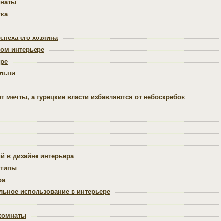
мнаты
тка
спеха его хозяина
ном интерьере
ере
альни
 мечты, а турецкие власти избавляются от небоскребов
й в дизайне интерьера
 типы
ра
льное использование в интерьере
 комнаты