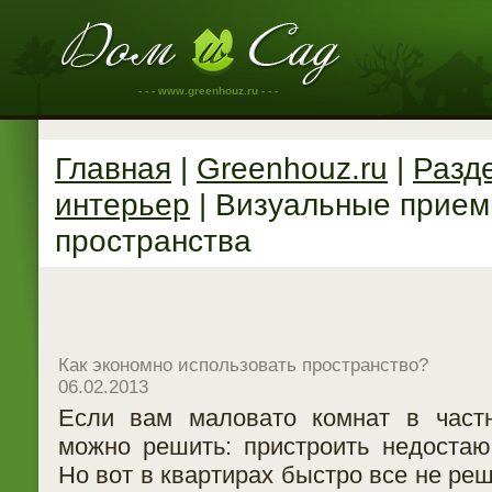
- - - www.greenhouz.ru - - -
Главная
|
Greenhouz.ru
|
Разд
интерьер
| Визуальные прие
пространства
Как экономно использовать пространство?
06.02.2013
Если вам маловато комнат в част
можно решить: пристроить недоста
Но вот в квартирах быстро все не ре