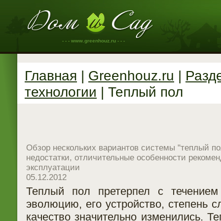
- - - www.greenhouz.ru - - -
Главная
|
Greenhouz.ru
|
Разд
технологии
| Теплый пол
Обзор нескольких вариантов системы "теплый по
недостатки, отличительные особенности рекомен
эксплуатации
05.12.2012
Теплый пол претерпел с течением
эволюцию, его устройство, степень с
качество значительно изменились. Те