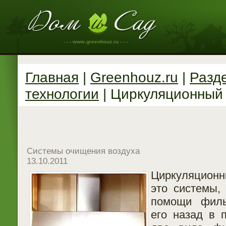
- - - www.greenhouz.ru - - -
Главная
|
Greenhouz.ru
|
Разд
технологии
| Циркуляционный
Системы очищения воздуха
13.10.2011
Циркуляционн
это системы,
помощи филь
его назад в 