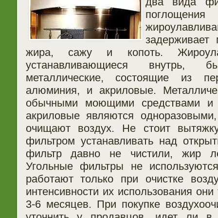
два вида фи
поглоще
жироулавл
задерживает 
жира, сажу и копоть. Жироул
устанавливающиеся внутрь, 
металлические, состоящие из пе
алюминия, и акриловые. Металличе
обычными моющими средствами и 
акриловые являются одноразовыми,
очищают воздух. Не стоит вытяжк
фильтром устанавливать над откры
фильтр давно не чистили, жир ле
Угольные фильтры не используютс
работают только при очистке возд
интенсивности их использования они
3-6 месяцев. При покупке воздухооч
уточнить у продавцов, идет ли в