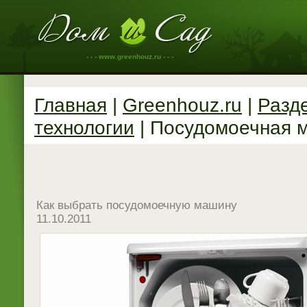
- - - www.greenhouz.ru - - -
Главная
|
Greenhouz.ru
|
Разд
технологии
| Посудомоечная 
Как выбрать посудомоечную машину
11.10.2011