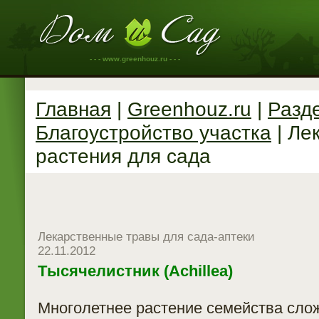
- - - www.greenhouz.ru - - -
Главная
|
Greenhouz.ru
|
Разд
Благоустройство участка
| Ле
растения для сада
Лекарственные травы для сада-аптеки
22.11.2012
Тысячелистник (Achillea)
Многолетнее растение семейства сло